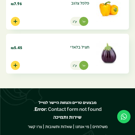
פלפל צהוב
7.96
₪
יח'
ק"ג
חציל בלאדי
5.45
₪
יח'
ק"ג
מבצעים טריים והנחות היישר למייל
Error:
Contact form not found.
שירות ותמיכה
|
|
|
משלוחים
מי אנחנו
שאלות ותשובות
צרו קשר