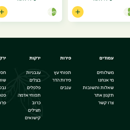
רז
מארז
עמודים
פירות
ירקות
ירק
משלוחים
תפוחי עץ
עגבניות
חסו
מי אנחנו
פירות הדר
בצלים
שור
שאלות ותשובות
ענבים
פלפלים
נבט
תקנון אתר
תפוחי אדמה
פטר
צרו קשר
כרוב
פרח
חצילים
קישואים