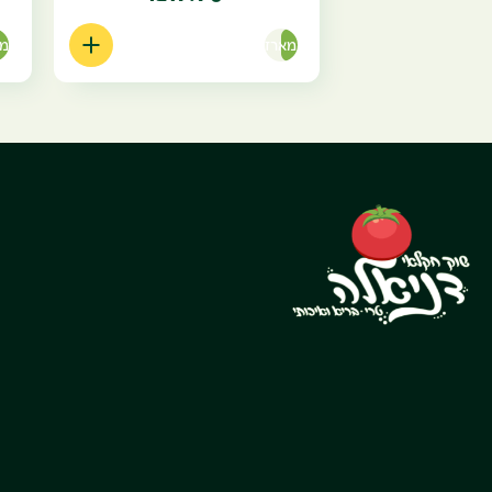
מארז
מא