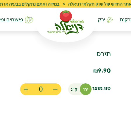
ש של שוק חקלאי דניאלה
>
במידה ואתם נתקלים בבעיה או תקלה ניתן לפנות 
רקות
ירק
פיצוחים ופי
תירס
9.90
₪
סוג מוצר
יח'
ק"ג