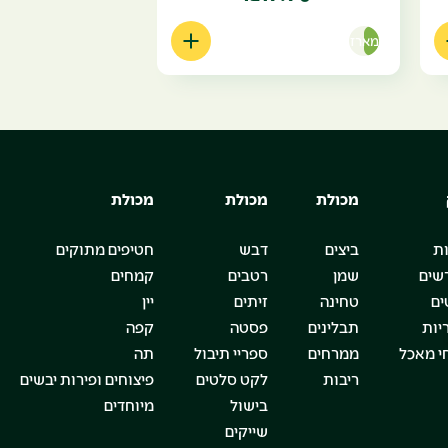
מארז
מכולת
מכולת
מכולת
ת
ביצים
דבש
חטיפים מתוקים
שים
שמן
רטבים
קמחים
ים
טחינה
זיתים
יין
יות
תבלינים
פסטה
קפה
י מאכל
ממרחים
ספריי תיבול
תה
ריבות
לקט סלטים
פיצוחים ופירות יבשים
בישול
מיוחדים
שייקים