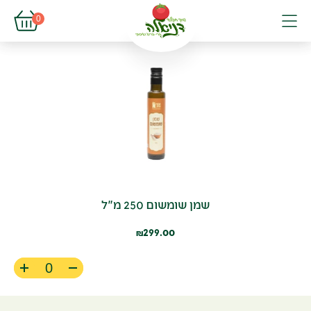
פתיחת עגל
0
פתיחת פופא
תפריט
שמן שומשום 250 מ"ל
299.00
₪