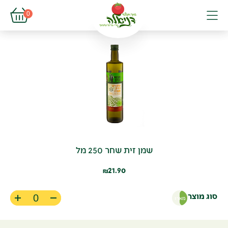
פתיחת עגל
0
פתיחת פופא
תפריט
שמן זית שחר 250 מל
21.90
₪
סוג מוצר
מארז