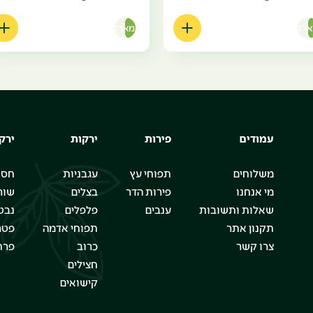
רז
מארז
עמודים
פירות
ירקות
ירק
משלוחים
תפוחי עץ
עגבניות
חסו
מי אנחנו
פירות הדר
בצלים
שור
שאלות ותשובות
ענבים
פלפלים
נבט
תקנון אתר
תפוחי אדמה
פטר
צרו קשר
כרוב
פרח
חצילים
קישואים