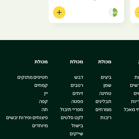
מארז
מכולת
מכולת
מכולת
ת
ביצים
דבש
חטיפים מתוקים
שים
שמן
רטבים
קמחים
ים
טחינה
זיתים
יין
יות
תבלינים
פסטה
קפה
י מאכל
ממרחים
ספריי תיבול
תה
ריבות
לקט סלטים
פיצוחים ופירות יבשים
בישול
מיוחדים
שייקים