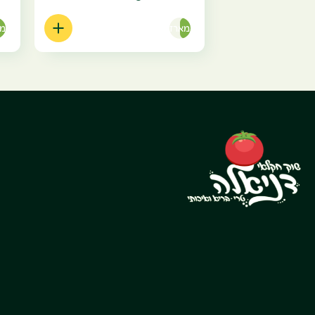
מארז
מא