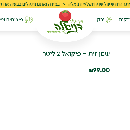
ש של שוק חקלאי דניאלה
>
במידה ואתם נתקלים בבעיה או תקלה ניתן לפנות 
רקות
ירק
פיצוחים ופי
שמן זית – פיקואל 2 ליטר
99.00
₪