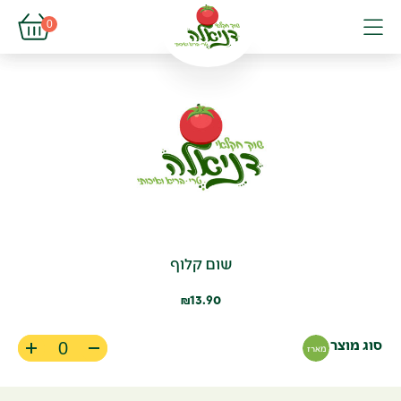
פתיחת עגל
0
פתיחת פופא
תפריט
שום קלוף
13.90
₪
סוג מוצר
מארז