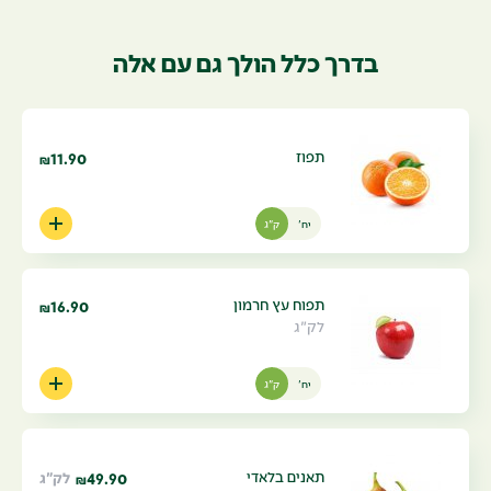
בדרך כלל הולך גם עם אלה
תפוז
11.90
₪
יח'
ק"ג
תפוח עץ חרמון
16.90
₪
לק"ג
יח'
ק"ג
תאנים בלאדי
49.90
לק"ג
₪