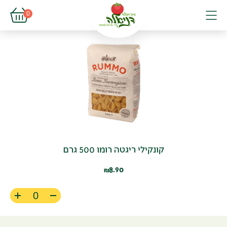
פתיחת עגל
0
פתיחת פופא
תפריט
קונקילי ריגטה רומו 500 גרם
8.90
₪