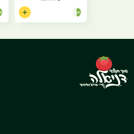
מארז
מא