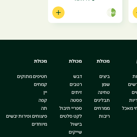
מארז
מכולת
מכולת
מכולת
ת
ביצים
דבש
חטיפים מתוקים
שים
שמן
רטבים
קמחים
ים
טחינה
זיתים
יין
יות
תבלינים
פסטה
קפה
י מאכל
ממרחים
ספריי תיבול
תה
ריבות
לקט סלטים
פיצוחים ופירות יבשים
בישול
מיוחדים
שייקים