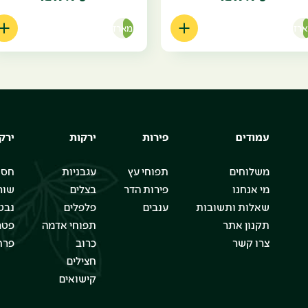
רז
מארז
עמודים
פירות
ירקות
ירק
משלוחים
תפוחי עץ
עגבניות
חסו
מי אנחנו
פירות הדר
בצלים
שור
שאלות ותשובות
ענבים
פלפלים
נבט
תקנון אתר
תפוחי אדמה
פטר
צרו קשר
כרוב
פרח
חצילים
קישואים