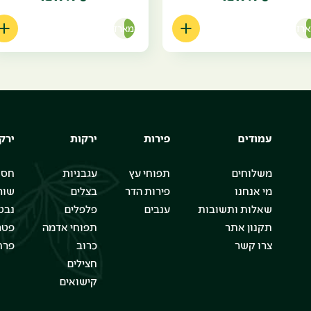
רז
מארז
עמודים
פירות
ירקות
ירק
משלוחים
תפוחי עץ
עגבניות
חסו
מי אנחנו
פירות הדר
בצלים
שור
שאלות ותשובות
ענבים
פלפלים
נבט
תקנון אתר
תפוחי אדמה
פטר
צרו קשר
כרוב
פרח
חצילים
קישואים