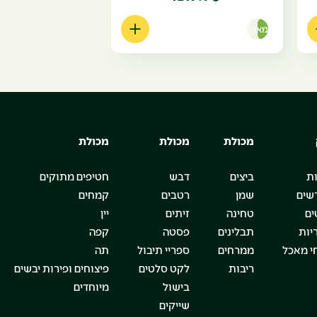
מארז
מכולת
מכולת
מכולת
ת
ביצים
דבש
חטיפים מתוקים
שים
שמן
רטבים
קמחים
ים
טחינה
זיתים
יין
יות
תבלינים
פסטה
קפה
י מאכל
ממרחים
ספריי תיבול
תה
ריבות
לקט סלטים
פיצוחים ופירות יבשים
בישול
מיוחדים
שייקים