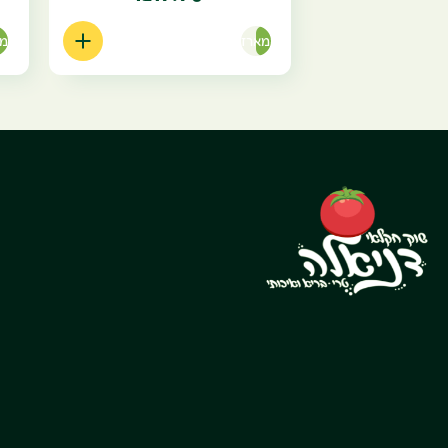
מארז
מא