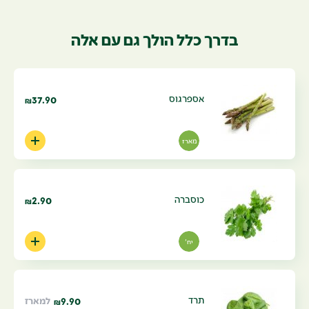
בדרך כלל הולך גם עם אלה
אספרגוס
37.90
₪
מארז
כוסברה
2.90
₪
יח'
תרד
9.90
למארז
₪