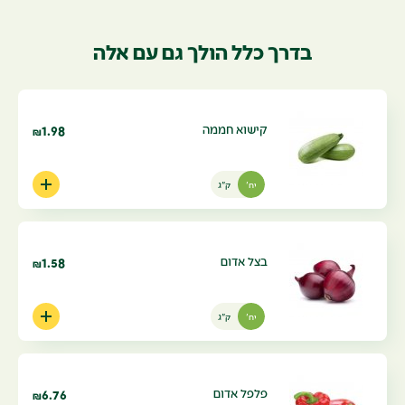
בדרך כלל הולך גם עם אלה
קישוא חממה
1.98
₪
יח'
ק"ג
בצל אדום
1.58
₪
יח'
ק"ג
פלפל אדום
6.76
₪