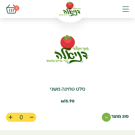
פתיחת עגל
0
פתיחת פופא
תפריט
סלט טחינה משני
15.90
₪
סוג מוצר
יח'