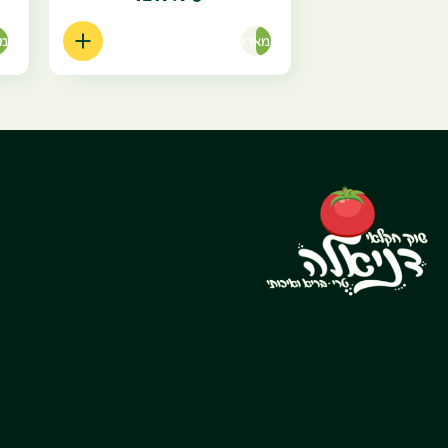
מארז
מא