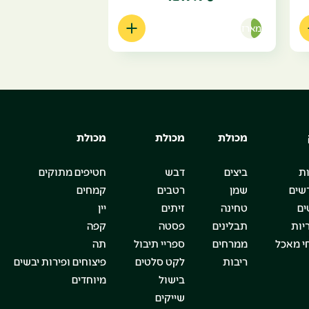
מארז
מכולת
מכולת
מכולת
ת
ביצים
דבש
חטיפים מתוקים
שים
שמן
רטבים
קמחים
ים
טחינה
זיתים
יין
יות
תבלינים
פסטה
קפה
י מאכל
ממרחים
ספריי תיבול
תה
ריבות
לקט סלטים
פיצוחים ופירות יבשים
בישול
מיוחדים
שייקים