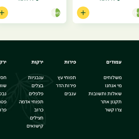
רז
מארז
עמודים
פירות
ירקות
ירק
משלוחים
תפוחי עץ
עגבניות
חסו
מי אנחנו
פירות הדר
בצלים
שור
שאלות ותשובות
ענבים
פלפלים
נבט
תקנון אתר
תפוחי אדמה
פטר
צרו קשר
כרוב
פרח
חצילים
קישואים