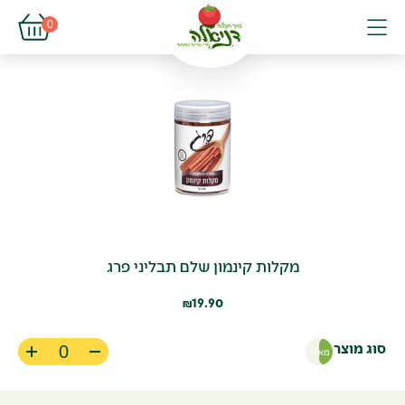
פתיחת עגל
0
פתיחת פופא
תפריט
מקלות קינמון שלם תבליני פרג
19.90
₪
סוג מוצר
מארז