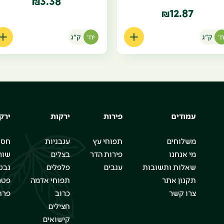
3.38
₪
12.87
₪
ח'
ק"ג
יח'
ק"ג
עמודים
פירות
ירקות
ירק
משלוחים
תפוחי עץ
עגבניות
חסו
מי אנחנו
פירות הדר
בצלים
שור
שאלות ותשובות
ענבים
פלפלים
נבט
תקנון אתר
תפוחי אדמה
פטר
צרו קשר
כרוב
פרח
חצילים
קישואים