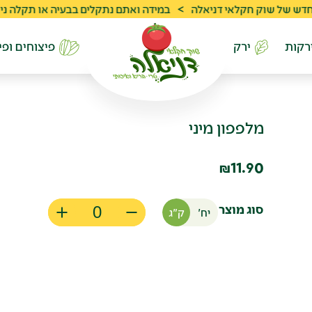
שוק חקלאי דניאלה
>
במידה ואתם נתקלים בבעיה או תקלה ניתן לפנות לשרות ל
רקות
ירק
פיצוחים ופי
מלפפון מיני
11.90
₪
סוג מוצר
יח'
ק"ג