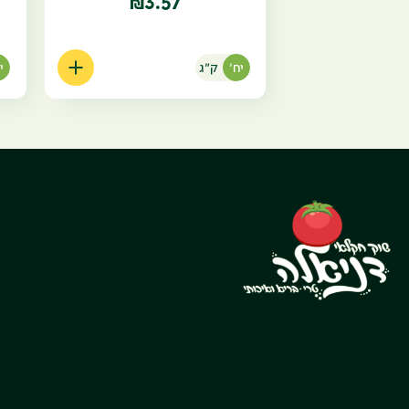
3.57
₪
יח'
ק"ג
י