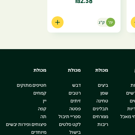
2.38
₪
יח'
ק"ג
מכולת
מכולת
מכולת
ת
ביצים
דבש
חטיפים מתוקים
שים
שמן
רטבים
קמחים
ים
טחינה
זיתים
יין
יות
תבלינים
פסטה
קפה
י מאכל
ממרחים
ספריי תיבול
תה
ריבות
לקט סלטים
פיצוחים ופירות יבשים
בישול
מיוחדים