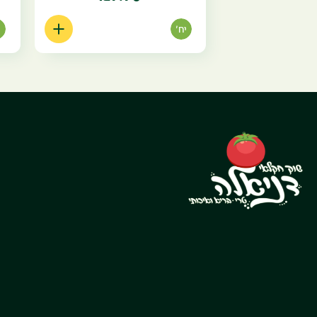
יח'
י