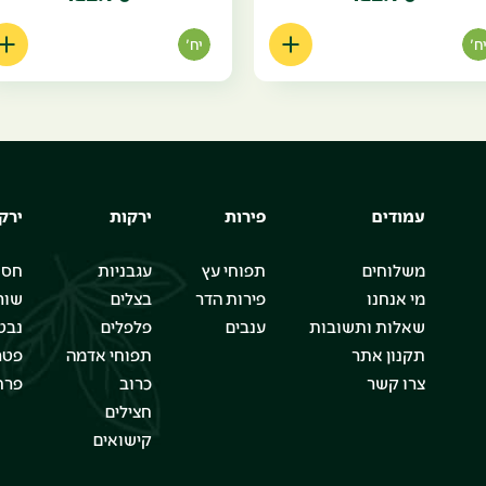
ח'
יח'
עמודים
פירות
ירקות
ירק
משלוחים
תפוחי עץ
עגבניות
חסו
מי אנחנו
פירות הדר
בצלים
שור
שאלות ותשובות
ענבים
פלפלים
נבט
תקנון אתר
תפוחי אדמה
פטר
צרו קשר
כרוב
פרח
חצילים
קישואים