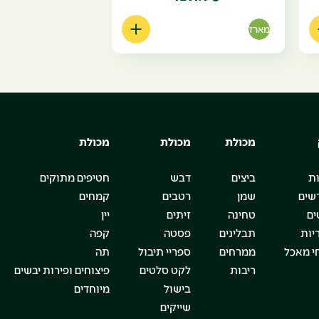
מארז
מכולת
מכולת
מכולת
ת
ביצים
דבש
חטיפים מתוקים
שים
שמן
רטבים
קמחים
ים
טחינה
זיתים
יין
יות
תבלינים
פסטה
קפה
י מאכל
ממרחים
ספריי תיבול
תה
ריבות
לקט סלטים
פיצוחים ופירות יבשים
בישול
מיוחדים
שייקים