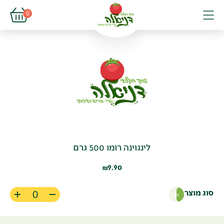
פתיחת עגל
0
פתיחת פופא
תפריט
לינגוינה רומו 500 גרם
9.90
₪
סוג מוצר
יח'