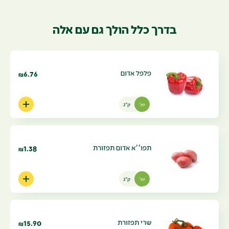
בדרך כלל הולך גם עם אלה
פלפל אדום
6.76
₪
יח'
ק"ג
תפו׳׳א אדום תפזורת
1.38
₪
יח'
ק"ג
שרי תפזורת
15.90
₪