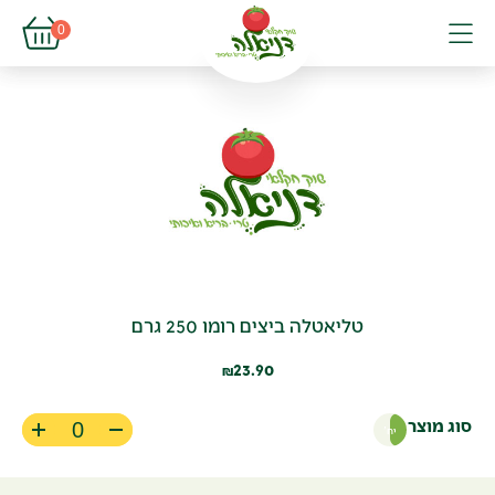
פתיחת עגל
0
פתיחת פופא
תפריט
טליאטלה ביצים רומו 250 גרם
23.90
₪
סוג מוצר
יח'