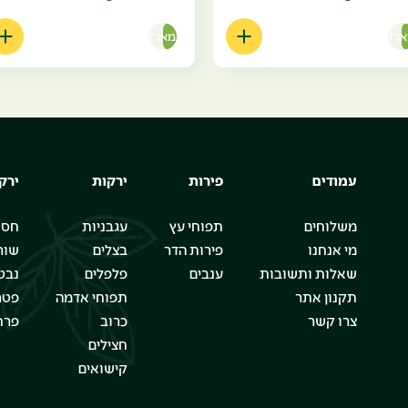
רז
מארז
עמודים
פירות
ירקות
ירק
משלוחים
תפוחי עץ
עגבניות
חסו
מי אנחנו
פירות הדר
בצלים
שור
שאלות ותשובות
ענבים
פלפלים
נבט
תקנון אתר
תפוחי אדמה
פטר
צרו קשר
כרוב
פרח
חצילים
קישואים