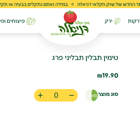
 של שוק חקלאי דניאלה
>
במידה ואתם נתקלים בבעיה או תקלה ניתן לפנות לש
רקות
ירק
פיצוחים ופי
טימין תבלין תבליני פרג
19.90
₪
סוג מוצר
מארז