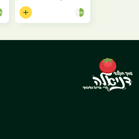
מארז
מא