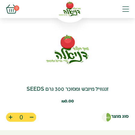
פתיחת עגל
0
פתיחת פופא
תפריט
זנגוויל מיובש ומסוכר 300 גרם SEEDS
0.00
₪
סוג מוצר
מארז