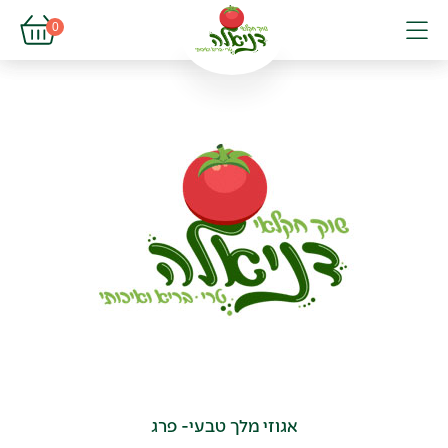
פתיחת עגל
0
פתיחת פופא
תפריט
אגוזי מלך טבעי- פרג